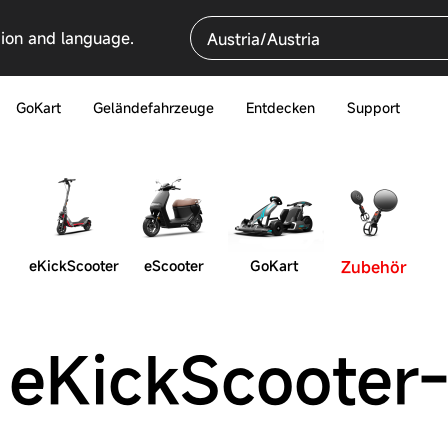
gion and language.
Austria/Austria
GoKart
Geländefahrzeuge
Entdecken
Support
eKickScooter
eScooter
GoKart
Zubehör
eKickScooter